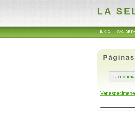
LA SE
INICIO
PAG. DE FA
Páginas
Taxonomí
Ver especímene