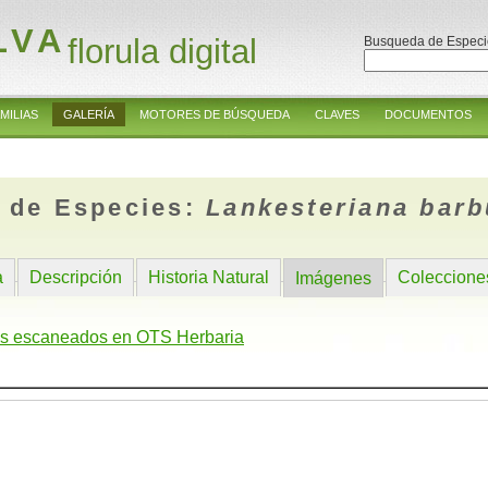
LVA
florula digital
Busqueda de Especi
MILIAS
GALERÍA
MOTORES DE BÚSQUEDA
CLAVES
DOCUMENTOS
 de Especies:
Lankesteriana barb
a
Descripción
Historia Natural
Coleccione
Imágenes
s escaneados en OTS Herbaria