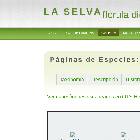
LA SELVA
florula di
INICIO
PAG. DE FAMILIAS
GALERÍA
MOTORES
Páginas de Especies
Taxonomía
Descripción
Histor
Ver especímenes escaneados en OTS He