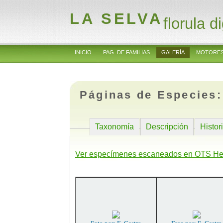
LA SELVA
florula di
INICIO
PAG. DE FAMILIAS
GALERÍA
MOTORES
Páginas de Especies
Taxonomía
Descripción
Histor
Ver especímenes escaneados en OTS He