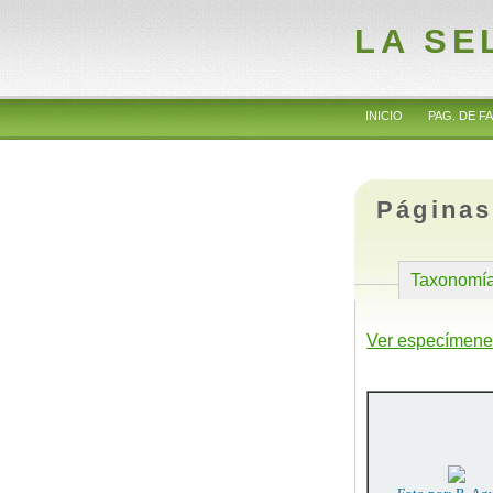
LA SE
INICIO
PAG. DE FA
Páginas
Taxonomí
Ver especímene