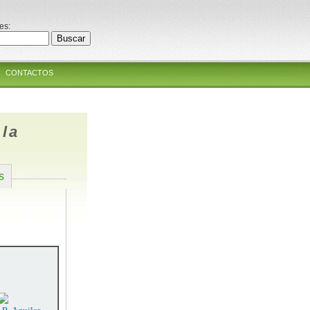
es:
CONTACTOS
ala
s