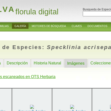
LVA
florula digital
Busqueda de Especi
MILIAS
GALERÍA
MOTORES DE BÚSQUEDA
CLAVES
DOCUMENTOS
 de Especies:
Specklinia acrisep
a
Descripción
Historia Natural
Coleccione
Imágenes
s escaneados en OTS Herbaria