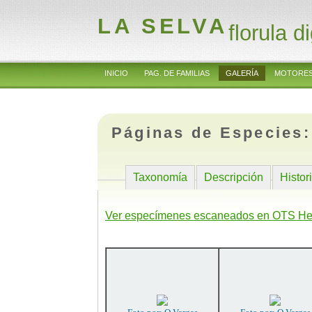
LA SELVA
florula di
INICIO
PAG. DE FAMILIAS
GALERÍA
MOTORES
Páginas de Especies
Taxonomía
Descripción
Histor
Ver especímenes escaneados en OTS He