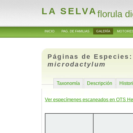
LA SELVA
florula di
INICIO
PAG. DE FAMILIAS
GALERÍA
MOTORES
Páginas de Especies
microdactylum
Taxonomía
Descripción
Histor
Ver especímenes escaneados en OTS He