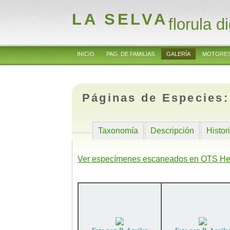
LA SELVA
florula di
INICIO
PAG. DE FAMILIAS
GALERÍA
MOTORES
Páginas de Especies
Taxonomía
Descripción
Histor
Ver especímenes escaneados en OTS He