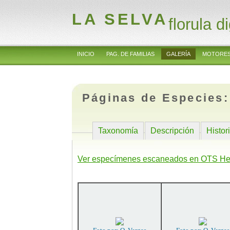
LA SELVA
florula di
INICIO
PAG. DE FAMILIAS
GALERÍA
MOTORES
Páginas de Especies
Taxonomía
Descripción
Histor
Ver especímenes escaneados en OTS He