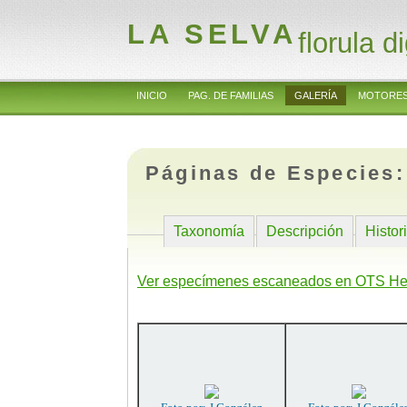
LA SELVA
florula di
INICIO
PAG. DE FAMILIAS
GALERÍA
MOTORES
Páginas de Especies
Taxonomía
Descripción
Histor
Ver especímenes escaneados en OTS He