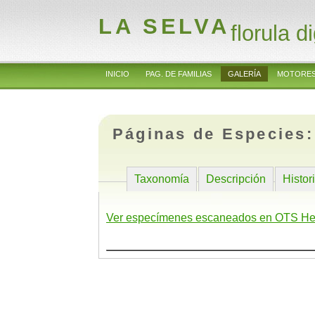
LA SELVA
florula di
INICIO
PAG. DE FAMILIAS
GALERÍA
MOTORES
Páginas de Especies
Taxonomía
Descripción
Histor
Ver especímenes escaneados en OTS He