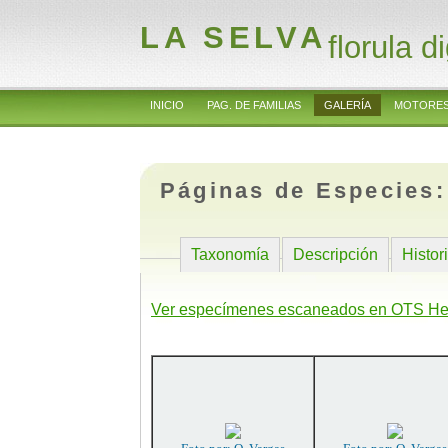
LA SELVA
florula di
INICIO
PAG. DE FAMILIAS
GALERÍA
MOTORES
Páginas de Especies
Taxonomía
Descripción
Histor
Ver especímenes escaneados en OTS He