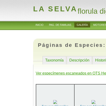
LA SELVA
florula di
INICIO
PAG. DE FAMILIAS
GALERÍA
MOTORES
Páginas de Especies
Taxonomía
Descripción
Histor
Ver especímenes escaneados en OTS He