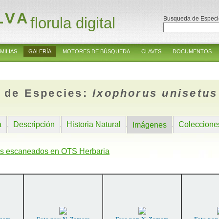
LVA
florula digital
Busqueda de Especi
MILIAS
GALERÍA
MOTORES DE BÚSQUEDA
CLAVES
DOCUMENTOS
 de Especies:
Ixophorus unisetus
a
Descripción
Historia Natural
Coleccione
Imágenes
s escaneados en OTS Herbaria