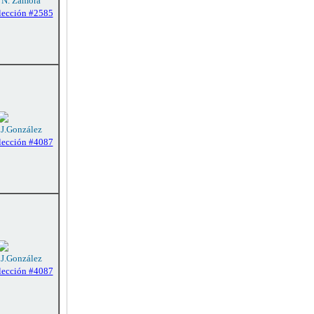
: N. Zamora
lección #2585
 J.González
lección #4087
 J.González
lección #4087