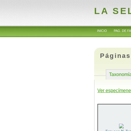
LA SE
INICIO
PAG. DE FA
Páginas
Taxonomí
Ver especímene