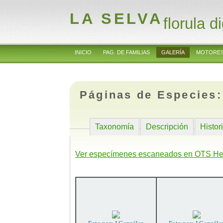
LA SELVA
florula di
INICIO
PAG. DE FAMILIAS
GALERÍA
MOTORES
Páginas de Especies
Taxonomía
Descripción
Histor
Ver especímenes escaneados en OTS He