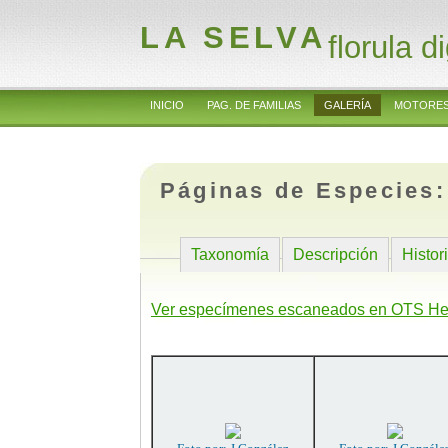
LA SELVA
florula di
INICIO
PAG. DE FAMILIAS
GALERÍA
MOTORES
Páginas de Especies
Taxonomía
Descripción
Histor
Ver especímenes escaneados en OTS He