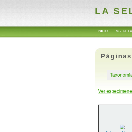
LA SE
INICIO
PAG. DE FA
Páginas
Taxonomí
Ver especímene