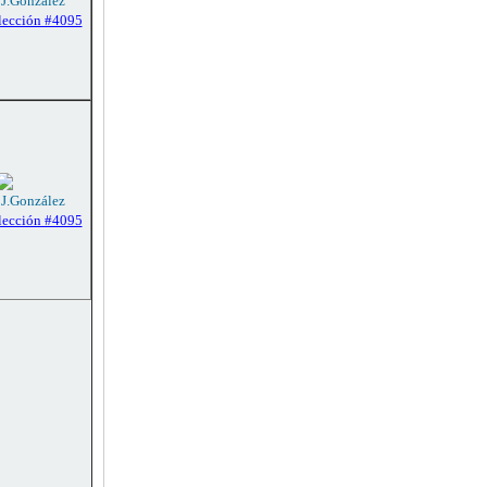
 J.González
lección #4095
 J.González
lección #4095