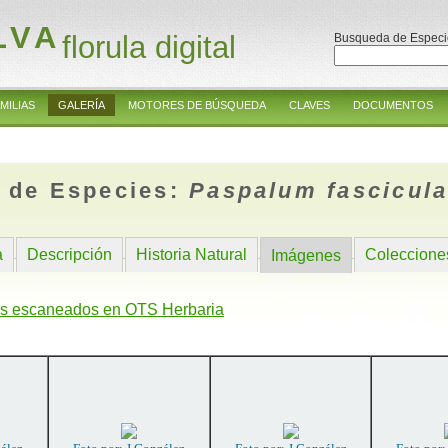
LVA
florula digital
Busqueda de Especi
MILIAS
GALERÍA
MOTORES DE BÚSQUEDA
CLAVES
DOCUMENTOS
 de Especies:
Paspalum fascicul
a
Descripción
Historia Natural
Coleccione
Imágenes
s escaneados en OTS Herbaria