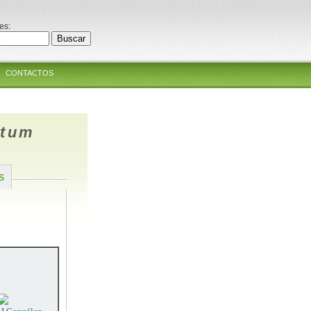
es:
CONTACTOS
atum
s