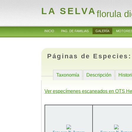
LA SELVA
florula di
INICIO
PAG. DE FAMILIAS
GALERÍA
MOTORES
Páginas de Especies
Taxonomía
Descripción
Histor
Ver especímenes escaneados en OTS He