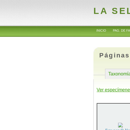
LA SE
INICIO
PAG. DE FA
Páginas
Taxonomí
Ver especímene