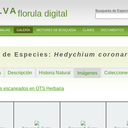
LVA
florula digital
Busqueda de Especi
MILIAS
GALERÍA
MOTORES DE BÚSQUEDA
CLAVES
DOCUMENTOS
 de Especies:
Hedychium corona
a
Descripción
Historia Natural
Coleccione
Imágenes
s escaneados en OTS Herbaria