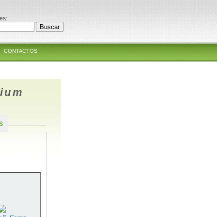
es:
CONTACTOS
rium
s