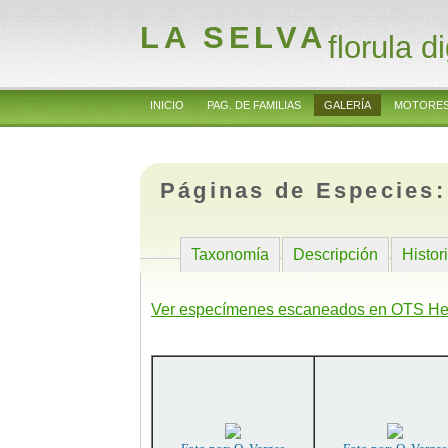
LA SELVA
florula di
INICIO
PAG. DE FAMILIAS
GALERÍA
MOTORES
Páginas de Especies
Taxonomía
Descripción
Histor
Ver especímenes escaneados en OTS He