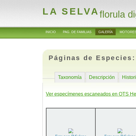
LA SELVA
florula di
INICIO
PAG. DE FAMILIAS
GALERÍA
MOTORES
Páginas de Especies
Taxonomía
Descripción
Histor
Ver especímenes escaneados en OTS He