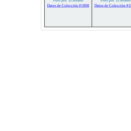
Foto por: D.Solano
Foto por: D.Solano
Datos de Colección #1808
Datos de Colección #