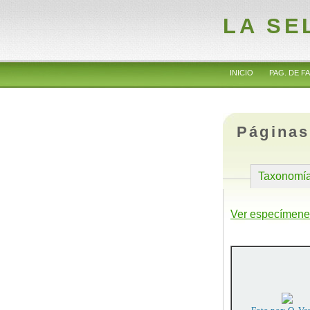
LA SE
INICIO
PAG. DE FA
Páginas
Taxonomí
Ver especímene