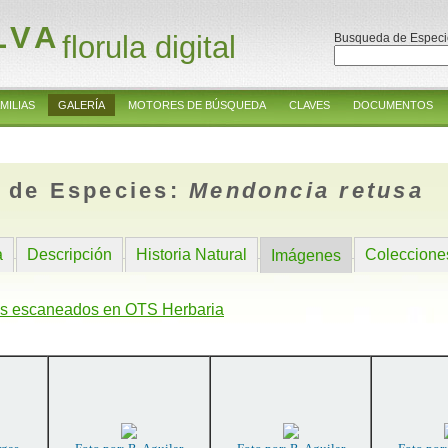
LVA
florula digital
Busqueda de Especi
MILIAS
GALERÍA
MOTORES DE BÚSQUEDA
CLAVES
DOCUMENTOS
 de Especies:
Mendoncia retusa
a
Descripción
Historia Natural
Coleccione
Imágenes
s escaneados en OTS Herbaria