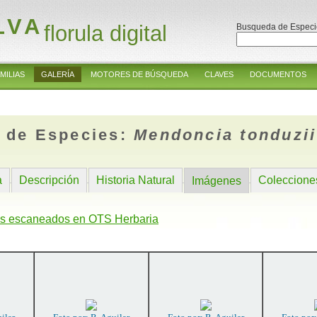
LVA
florula digital
Busqueda de Especi
MILIAS
GALERÍA
MOTORES DE BÚSQUEDA
CLAVES
DOCUMENTOS
 de Especies:
Mendoncia tonduzii
a
Descripción
Historia Natural
Coleccione
Imágenes
s escaneados en OTS Herbaria