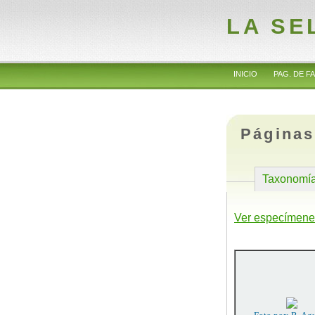
LA SE
INICIO
PAG. DE FA
Páginas
Taxonomí
Ver especímene