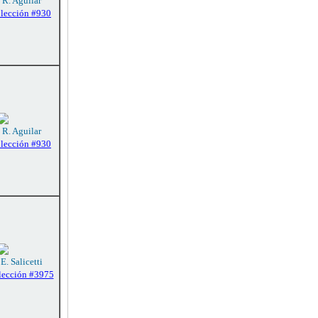
 R. Aguilar
olección #930
 R. Aguilar
olección #930
E. Salicetti
lección #3975