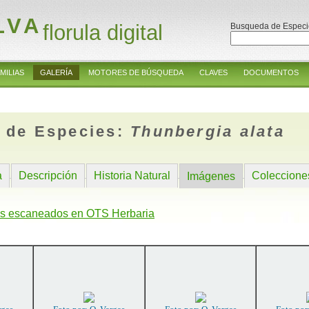
LVA
florula digital
Busqueda de Especi
MILIAS
GALERÍA
MOTORES DE BÚSQUEDA
CLAVES
DOCUMENTOS
 de Especies:
Thunbergia alata
a
Descripción
Historia Natural
Coleccione
Imágenes
s escaneados en OTS Herbaria