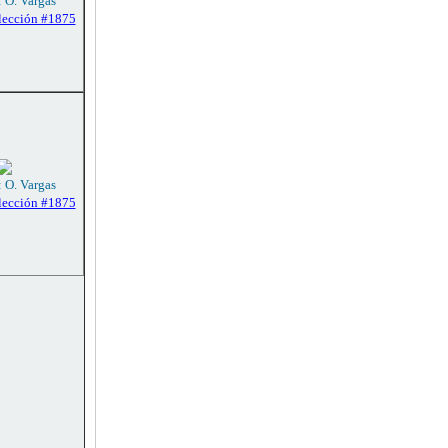
: O. Vargas
lección #1875
: O. Vargas
lección #1875