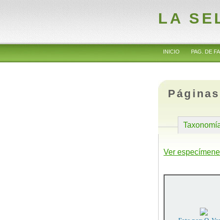
LA SE
INICIO
PAG. DE FA
Páginas
Taxonomí
Ver especímene