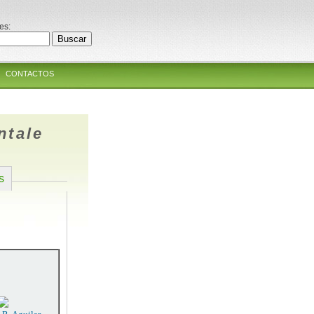
es:
CONTACTOS
ntale
s