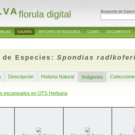
LVA
florula digital
Busqueda de Especi
MILIAS
GALERÍA
MOTORES DE BÚSQUEDA
CLAVES
DOCUMENTOS
 de Especies:
Spondias radlkofer
a
Descripción
Historia Natural
Coleccione
Imágenes
s escaneados en OTS Herbaria