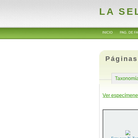
LA SE
INICIO
PAG. DE FA
Páginas
Taxonomí
Ver especímene