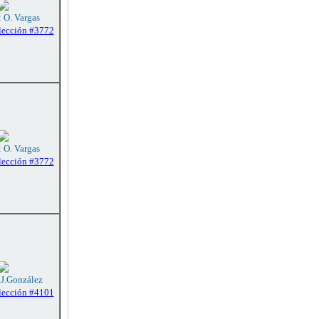
: O. Vargas
lección #3772
: O. Vargas
lección #3772
 J.González
lección #4101