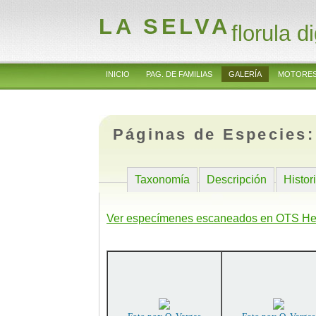
LA SELVA
florula di
INICIO
PAG. DE FAMILIAS
GALERÍA
MOTORES
Páginas de Especies
Taxonomía
Descripción
Histor
Ver especímenes escaneados en OTS He