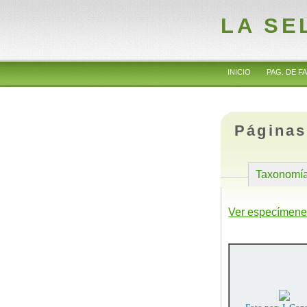
LA SE
INICIO
PAG. DE FA
Páginas
Taxonomí
Ver especímene