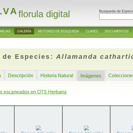
LVA
florula digital
Busqueda de Especi
MILIAS
GALERÍA
MOTORES DE BÚSQUEDA
CLAVES
DOCUMENTOS
 de Especies:
Allamanda catharti
a
Descripción
Historia Natural
Coleccione
Imágenes
s escaneados en OTS Herbaria