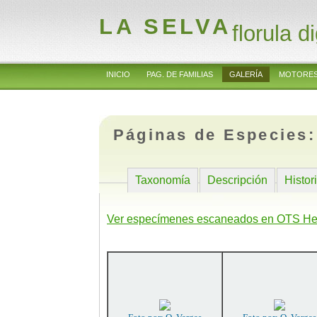
LA SELVA
florula di
INICIO
PAG. DE FAMILIAS
GALERÍA
MOTORES
Páginas de Especies
Taxonomía
Descripción
Histor
Ver especímenes escaneados en OTS He