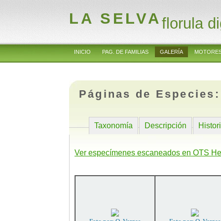
LA SELVA
florula di
INICIO
PAG. DE FAMILIAS
GALERÍA
MOTORES
Páginas de Especies
Taxonomía
Descripción
Histor
Ver especímenes escaneados en OTS He