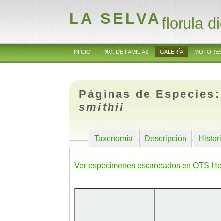
LA SELVA
florula di
INICIO
PAG. DE FAMILIAS
GALERÍA
MOTORES
Páginas de Especies
smithii
Taxonomía
Descripción
Histor
Ver especímenes escaneados en OTS He