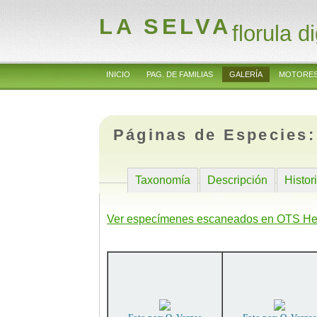
LA SELVA
florula di
INICIO
PAG. DE FAMILIAS
GALERÍA
MOTORES
Páginas de Especies
Taxonomía
Descripción
Histor
Ver especímenes escaneados en OTS He