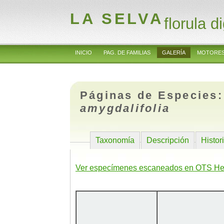
LA SELVA
florula di
INICIO
PAG. DE FAMILIAS
GALERÍA
MOTORES
Páginas de Especies
amygdalifolia
Taxonomía
Descripción
Histor
Ver especímenes escaneados en OTS He