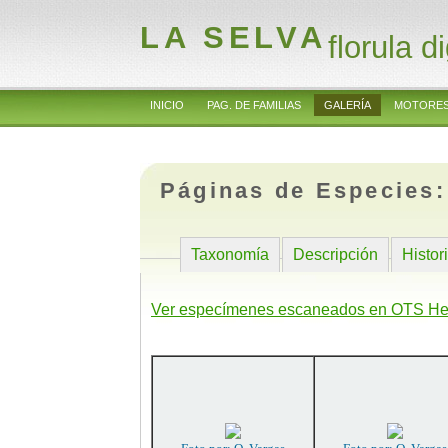
LA SELVA
florula di
INICIO
PAG. DE FAMILIAS
GALERÍA
MOTORES
Páginas de Especies
Taxonomía
Descripción
Histor
Ver especímenes escaneados en OTS He