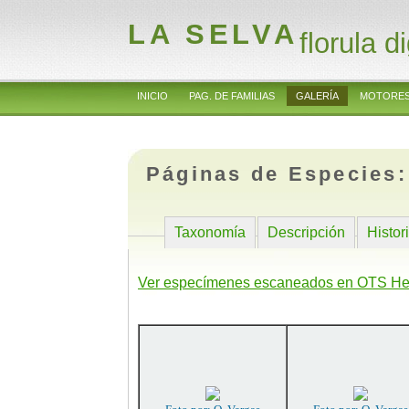
LA SELVA
florula di
INICIO
PAG. DE FAMILIAS
GALERÍA
MOTORES
Páginas de Especies
Taxonomía
Descripción
Histor
Ver especímenes escaneados en OTS He