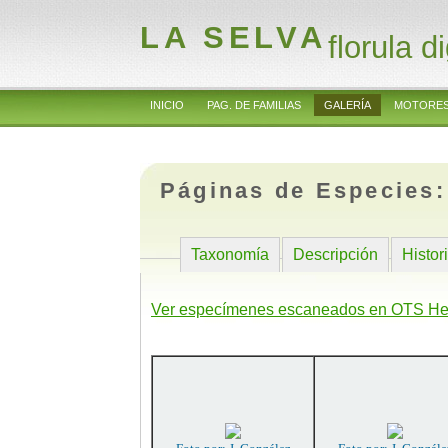
LA SELVA
florula di
INICIO
PAG. DE FAMILIAS
GALERÍA
MOTORES
Páginas de Especies
Taxonomía
Descripción
Histor
Ver especímenes escaneados en OTS He