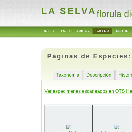
LA SELVA
florula di
INICIO
PAG. DE FAMILIAS
GALERÍA
MOTORES
Páginas de Especies
Taxonomía
Descripción
Histor
Ver especímenes escaneados en OTS He