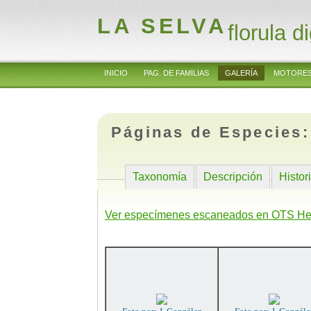
LA SELVA
florula di
INICIO
PAG. DE FAMILIAS
GALERÍA
MOTORES
Páginas de Especies
Taxonomía
Descripción
Histor
Ver especímenes escaneados en OTS He