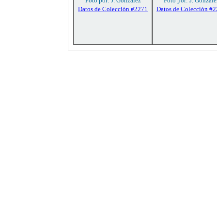
Foto por: J. González
Foto por: J. Gonzále
Datos de Colección #2271
Datos de Colección #