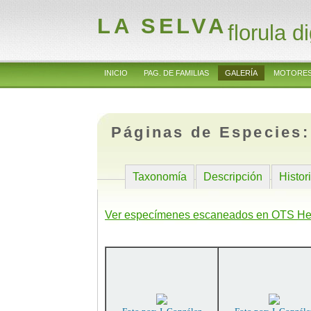
LA SELVA
florula di
INICIO
PAG. DE FAMILIAS
GALERÍA
MOTORES
Páginas de Especies
Taxonomía
Descripción
Histor
Ver especímenes escaneados en OTS He