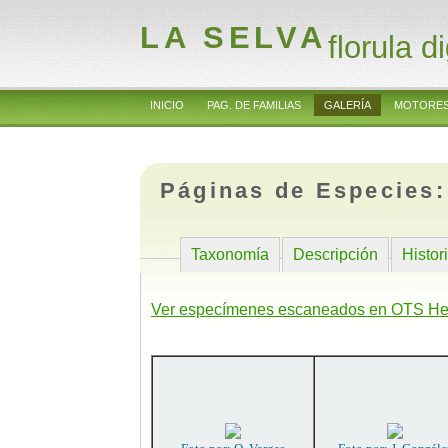
LA SELVA
florula di
INICIO
PAG. DE FAMILIAS
GALERÍA
MOTORES
Páginas de Especies
Taxonomía
Descripción
Histor
Ver especímenes escaneados en OTS He