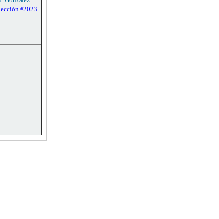
 J. González
lección #2023