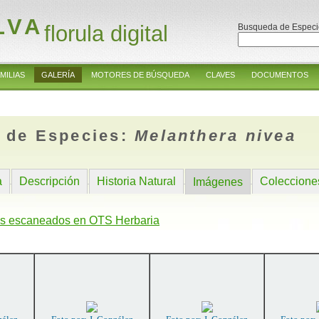
LVA
florula digital
Busqueda de Especi
MILIAS
GALERÍA
MOTORES DE BÚSQUEDA
CLAVES
DOCUMENTOS
 de Especies:
Melanthera nivea
a
Descripción
Historia Natural
Coleccione
Imágenes
s escaneados en OTS Herbaria