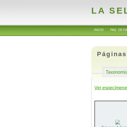
LA SE
INICIO
PAG. DE FA
Páginas
Taxonomí
Ver especímene