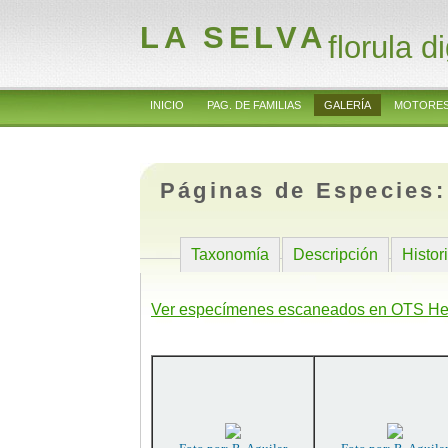
LA SELVA
florula di
INICIO
PAG. DE FAMILIAS
GALERÍA
MOTORES
Páginas de Especies
Taxonomía
Descripción
Histor
Ver especímenes escaneados en OTS He