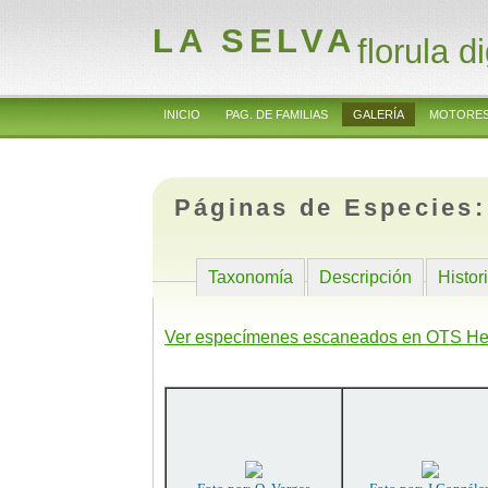
LA SELVA
florula di
INICIO
PAG. DE FAMILIAS
GALERÍA
MOTORES
Páginas de Especies
Taxonomía
Descripción
Histor
Ver especímenes escaneados en OTS He