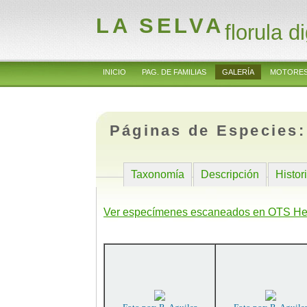
LA SELVA
florula di
INICIO
PAG. DE FAMILIAS
GALERÍA
MOTORES
Páginas de Especies
Taxonomía
Descripción
Histor
Ver especímenes escaneados en OTS He