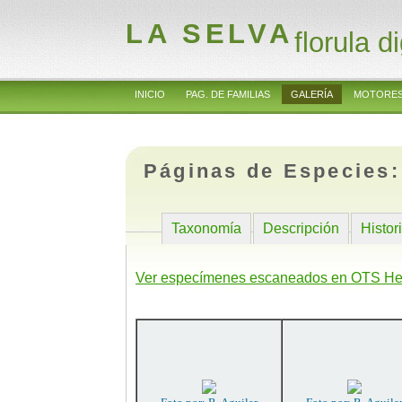
LA SELVA
florula di
INICIO
PAG. DE FAMILIAS
GALERÍA
MOTORES
Páginas de Especies
Taxonomía
Descripción
Histor
Ver especímenes escaneados en OTS He