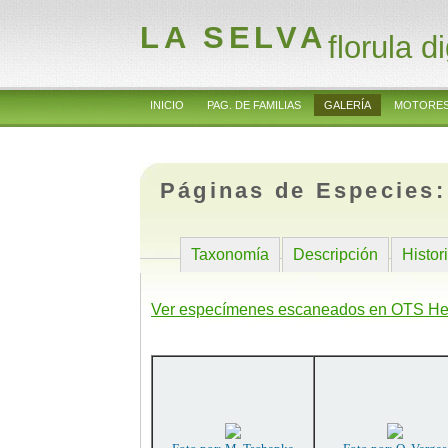
LA SELVA
florula di
INICIO
PAG. DE FAMILIAS
GALERÍA
MOTORES
Páginas de Especies
Taxonomía
Descripción
Histor
Ver especímenes escaneados en OTS He