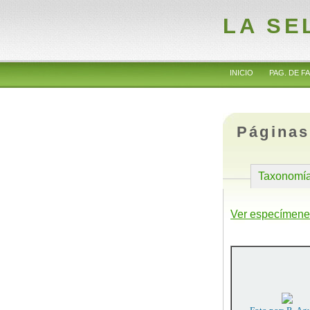
LA SE
INICIO
PAG. DE FA
Páginas
Taxonomí
Ver especímene