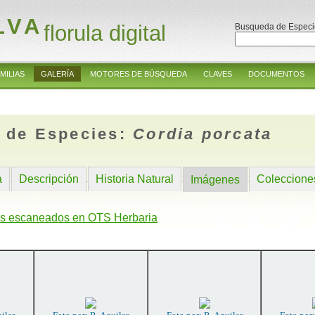
LVA
florula digital
Busqueda de Especi
MILIAS
GALERÍA
MOTORES DE BÚSQUEDA
CLAVES
DOCUMENTOS
 de Especies:
Cordia porcata
a
Descripción
Historia Natural
Coleccione
Imágenes
s escaneados en OTS Herbaria