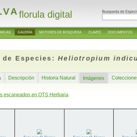
LVA
florula digital
Busqueda de Especi
MILIAS
GALERÍA
MOTORES DE BÚSQUEDA
CLAVES
DOCUMENTOS
 de Especies:
Heliotropium indi
a
Descripción
Historia Natural
Coleccione
Imágenes
s escaneados en OTS Herbaria