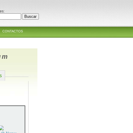
es:
CONTACTOS
cum
s