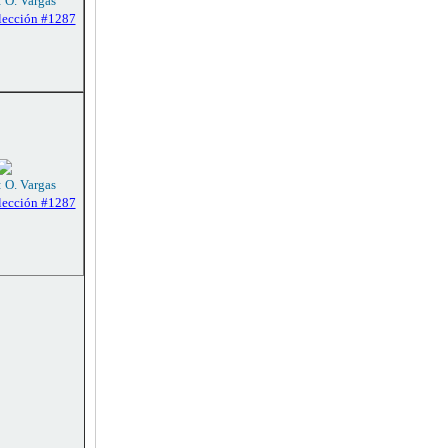
: O. Vargas
lección #1287
: O. Vargas
lección #1287