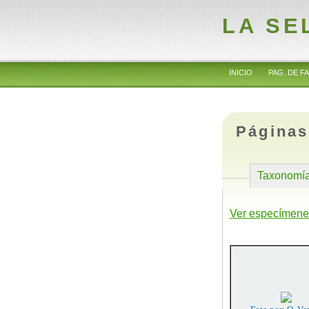
LA SE
INICIO
PAG. DE FA
Páginas
Taxonomí
Ver especímene