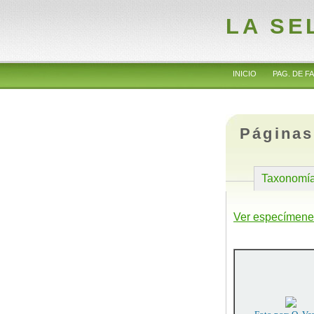
LA SE
INICIO
PAG. DE FA
Páginas
Taxonomí
Ver especímene