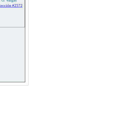
: O. Vargas
lección #2572