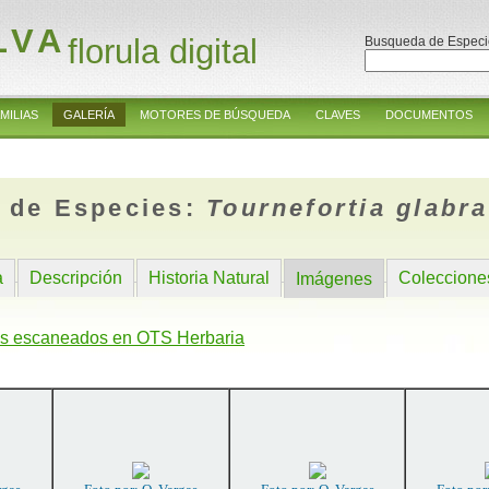
LVA
florula digital
Busqueda de Especi
MILIAS
GALERÍA
MOTORES DE BÚSQUEDA
CLAVES
DOCUMENTOS
 de Especies:
Tournefortia glabra
a
Descripción
Historia Natural
Coleccione
Imágenes
s escaneados en OTS Herbaria