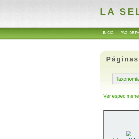
LA SE
INICIO
PAG. DE FA
Páginas
Taxonomí
Ver especímene