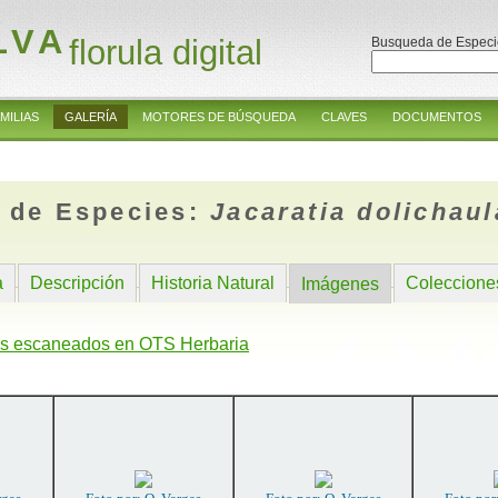
LVA
florula digital
Busqueda de Especi
MILIAS
GALERÍA
MOTORES DE BÚSQUEDA
CLAVES
DOCUMENTOS
 de Especies:
Jacaratia dolichaul
a
Descripción
Historia Natural
Coleccione
Imágenes
s escaneados en OTS Herbaria