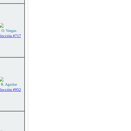
: O. Vargas
olección #717
 R. Aguilar
olección #952