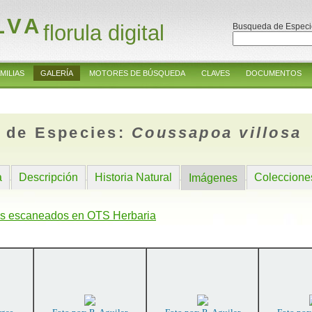
LVA
florula digital
Busqueda de Especi
MILIAS
GALERÍA
MOTORES DE BÚSQUEDA
CLAVES
DOCUMENTOS
 de Especies:
Coussapoa villosa
a
Descripción
Historia Natural
Coleccione
Imágenes
s escaneados en OTS Herbaria