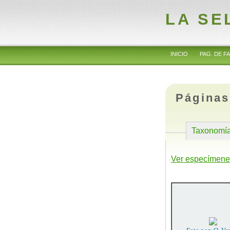
LA SE
INICIO
PAG. DE FA
Páginas
Taxonomí
Ver especímene