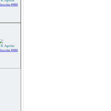
 R. Aguilar
olección #980
 R. Aguilar
olección #980